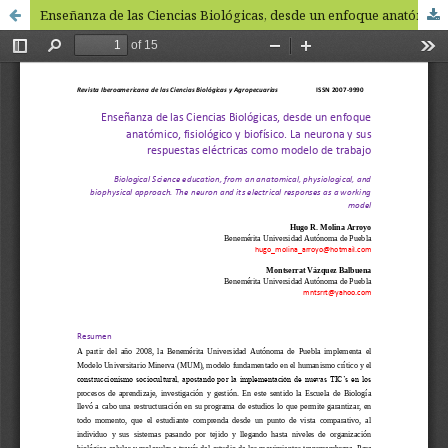
Enseñanza de las Ciencias Biológicas, desde un enfoque anatómico, fisiológico y biofísico. La neurona y sus respuestas eléctricas como modelo de trabajo / Biological Science education, from an anatomical, physiological, and biophysical approach.