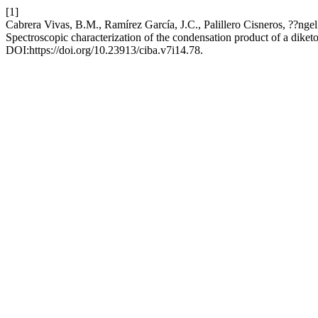
[1]
Cabrera Vivas, B.M., Ramírez García, J.C., Palillero Cisneros, ??nge
Spectroscopic characterization of the condensation product of a dike
DOI:https://doi.org/10.23913/ciba.v7i14.78.