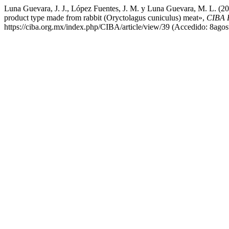
Luna Guevara, J. J., López Fuentes, J. M. y Luna Guevara, M. L. (201
product type made from rabbit (Oryctolagus cuniculus) meat»,
CIBA R
https://ciba.org.mx/index.php/CIBA/article/view/39 (Accedido: 8agos