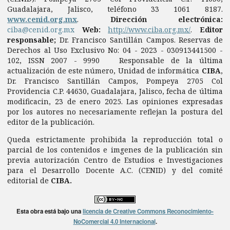
Guadalajara, Jalisco, teléfono 33 1061 8187.
www.cenid.org.mx
.
Dirección electrónica:
ciba@cenid.org.mx
Web:
http://www.ciba.org.mx/
.
Editor
responsable;
Dr. Francisco Santillán Campos. Reservas de
Derechos al Uso Exclusivo No: 04 - 2023 - 030913441500 -
102, ISSN 2007 - 9990 Responsable de la última
actualización de este número, Unidad de informática
CIBA
,
Dr. Francisco Santillán Campos, Pompeya 2705 Col
Providencia C.P. 44630, Guadalajara, Jalisco, fecha de última
modificacin, 23 de enero 2025. Las opiniones expresadas
por los autores no necesariamente reflejan la postura del
editor de la publicación.
Queda estrictamente prohibida la reproducción total o
parcial de los contenidos e imgenes de la publicación sin
previa autorización Centro de Estudios e Investigaciones
para el Desarrollo Docente A.C. (CENID) y del comité
editorial de
CIBA.
Esta obra está bajo una
licencia de Creative Commons Reconocimiento-
NoComercial 4.0 Internacional
.