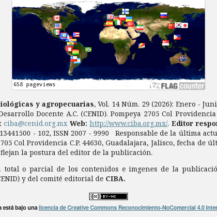
biológicas y agropecuarias
, Vol. 14 Núm. 29 (2026): Enero - Ju
Desarrollo Docente A.C. (CENID). Pompeya 2705 Col Providencia C
a:
ciba@cenid.org.mx
Web:
http://www.ciba.org.mx/
.
Editor respo
0913441500 - 102, ISSN 2007 - 9990 Responsable de la última act
705 Col Providencia C.P. 44630, Guadalajara, Jalisco, fecha de ú
ejan la postura del editor de la publicación.
total o parcial de los contenidos e imgenes de la publicaci
CENID) y del comité editorial de
CIBA.
a está bajo una
licencia de Creative Commons Reconocimiento-NoComercial 4.0 Inte