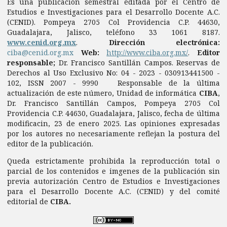
Es una publicación semestral editada por el Centro de
Estudios e Investigaciones para el Desarrollo Docente A.C.
(CENID). Pompeya 2705 Col Providencia C.P. 44630,
Guadalajara, Jalisco, teléfono 33 1061 8187.
www.cenid.org.mx
.
Dirección electrónica:
ciba@cenid.org.mx
Web:
http://www.ciba.org.mx/
.
Editor
responsable;
Dr. Francisco Santillán Campos. Reservas de
Derechos al Uso Exclusivo No: 04 - 2023 - 030913441500 -
102, ISSN 2007 - 9990 Responsable de la última
actualización de este número, Unidad de informática
CIBA
,
Dr. Francisco Santillán Campos, Pompeya 2705 Col
Providencia C.P. 44630, Guadalajara, Jalisco, fecha de última
modificacin, 23 de enero 2025. Las opiniones expresadas
por los autores no necesariamente reflejan la postura del
editor de la publicación.
Queda estrictamente prohibida la reproducción total o
parcial de los contenidos e imgenes de la publicación sin
previa autorización Centro de Estudios e Investigaciones
para el Desarrollo Docente A.C. (CENID) y del comité
editorial de
CIBA.