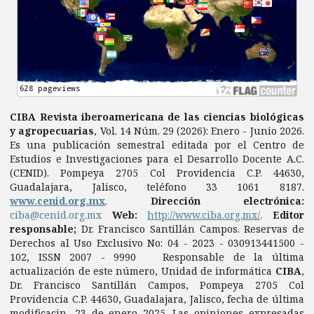
CIBA Revista iberoamericana de las ciencias biológicas
y agropecuarias
, Vol. 14 Núm. 29 (2026): Enero - Junio 2026.
Es una publicación semestral editada por el Centro de
Estudios e Investigaciones para el Desarrollo Docente A.C.
(CENID). Pompeya 2705 Col Providencia C.P. 44630,
Guadalajara, Jalisco, teléfono 33 1061 8187.
www.cenid.org.mx
.
Dirección electrónica:
ciba@cenid.org.mx
Web:
http://www.ciba.org.mx/
.
Editor
responsable;
Dr. Francisco Santillán Campos. Reservas de
Derechos al Uso Exclusivo No: 04 - 2023 - 030913441500 -
102, ISSN 2007 - 9990 Responsable de la última
actualización de este número, Unidad de informática
CIBA
,
Dr. Francisco Santillán Campos, Pompeya 2705 Col
Providencia C.P. 44630, Guadalajara, Jalisco, fecha de última
modificacin, 23 de enero 2025. Las opiniones expresadas