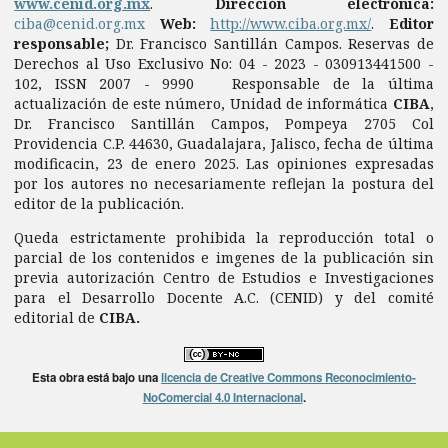
www.cenid.org.mx
.
Dirección electrónica:
ciba@cenid.org.mx
Web:
http://www.ciba.org.mx/
.
Editor
responsable;
Dr. Francisco Santillán Campos. Reservas de
Derechos al Uso Exclusivo No: 04 - 2023 - 030913441500 -
102, ISSN 2007 - 9990 Responsable de la última
actualización de este número, Unidad de informática
CIBA
,
Dr. Francisco Santillán Campos, Pompeya 2705 Col
Providencia C.P. 44630, Guadalajara, Jalisco, fecha de última
modificacin, 23 de enero 2025. Las opiniones expresadas
por los autores no necesariamente reflejan la postura del
editor de la publicación.
Queda estrictamente prohibida la reproducción total o
parcial de los contenidos e imgenes de la publicación sin
previa autorización Centro de Estudios e Investigaciones
para el Desarrollo Docente A.C. (CENID) y del comité
editorial de
CIBA.
Esta obra está bajo una
licencia de Creative Commons Reconocimiento-
NoComercial 4.0 Internacional
.