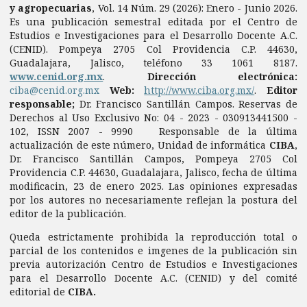
y agropecuarias
, Vol. 14 Núm. 29 (2026): Enero - Junio 2026.
Es una publicación semestral editada por el Centro de
Estudios e Investigaciones para el Desarrollo Docente A.C.
(CENID). Pompeya 2705 Col Providencia C.P. 44630,
Guadalajara, Jalisco, teléfono 33 1061 8187.
www.cenid.org.mx
.
Dirección electrónica:
ciba@cenid.org.mx
Web:
http://www.ciba.org.mx/
.
Editor
responsable;
Dr. Francisco Santillán Campos. Reservas de
Derechos al Uso Exclusivo No: 04 - 2023 - 030913441500 -
102, ISSN 2007 - 9990 Responsable de la última
actualización de este número, Unidad de informática
CIBA
,
Dr. Francisco Santillán Campos, Pompeya 2705 Col
Providencia C.P. 44630, Guadalajara, Jalisco, fecha de última
modificacin, 23 de enero 2025. Las opiniones expresadas
por los autores no necesariamente reflejan la postura del
editor de la publicación.
Queda estrictamente prohibida la reproducción total o
parcial de los contenidos e imgenes de la publicación sin
previa autorización Centro de Estudios e Investigaciones
para el Desarrollo Docente A.C. (CENID) y del comité
editorial de
CIBA.