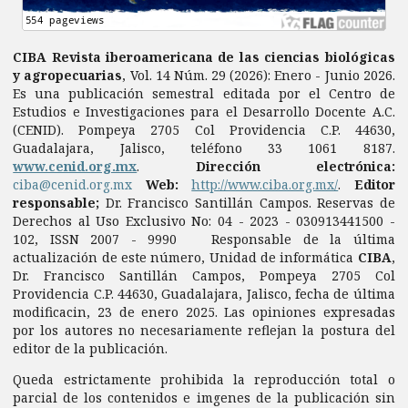
CIBA Revista iberoamericana de las ciencias biológicas
y agropecuarias
, Vol. 14 Núm. 29 (2026): Enero - Junio 2026.
Es una publicación semestral editada por el Centro de
Estudios e Investigaciones para el Desarrollo Docente A.C.
(CENID). Pompeya 2705 Col Providencia C.P. 44630,
Guadalajara, Jalisco, teléfono 33 1061 8187.
www.cenid.org.mx
.
Dirección electrónica:
ciba@cenid.org.mx
Web:
http://www.ciba.org.mx/
.
Editor
responsable;
Dr. Francisco Santillán Campos. Reservas de
Derechos al Uso Exclusivo No: 04 - 2023 - 030913441500 -
102, ISSN 2007 - 9990 Responsable de la última
actualización de este número, Unidad de informática
CIBA
,
Dr. Francisco Santillán Campos, Pompeya 2705 Col
Providencia C.P. 44630, Guadalajara, Jalisco, fecha de última
modificacin, 23 de enero 2025. Las opiniones expresadas
por los autores no necesariamente reflejan la postura del
editor de la publicación.
Queda estrictamente prohibida la reproducción total o
parcial de los contenidos e imgenes de la publicación sin