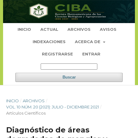
INICIO
ACTUAL
ARCHIVOS
AVISOS
INDEXACIONES
ACERCA DE
REGISTRARSE
ENTRAR
Buscar
INICIO
/
ARCHIVOS
/
VOL. 10 NÚM. 20 (2021): JULIO - DICIEMBRE 2021
/
Artículos Científicos
Diagnóstico de áreas