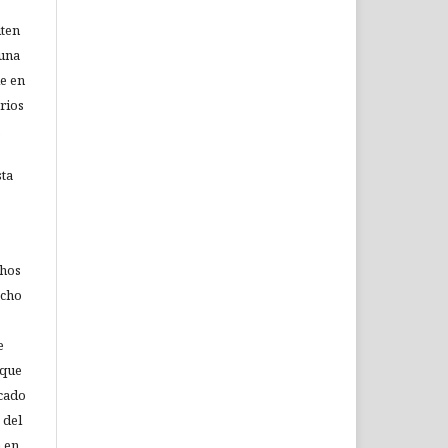
iten
 una
le en
rios
.
sta
chos
echo
e
 que
icado
 del
n en