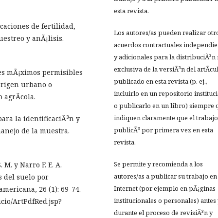
esta revista.
aciones de fertilidad,
Los autores/as pueden realizar otr
uestreo y anÃ¡lisis.
acuerdos contractuales independie
y adicionales para la distribuciÃ³n
exclusiva de la versiÃ³n del artÃ­cu
tes mÃ¡ximos permisibles
publicado en esta revista (p. ej.,
origen urbano o
incluirlo en un repositorio instituc
 agrÃ­cola.
o publicarlo en un libro) siempre 
indiquen claramente que el trabajo
ra la identificaciÃ³n y
publicÃ³ por primera vez en esta
manejo de la muestra.
revista.
Se permite y recomienda a los
 M. y Narro F. E. A.
autores/as a publicar su trabajo en
s del suelo por
Internet (por ejemplo en pÃ¡ginas
mericana, 26 (1): 69-74.
institucionales o personales) antes
icio/ArtPdfRed.jsp?
durante el proceso de revisiÃ³n y