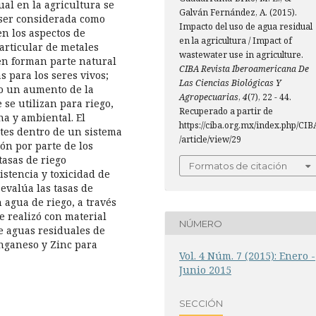
al en la agricultura se
Galván Fernández, A. (2015).
 ser considerada como
Impacto del uso de agua residual
n los aspectos de
en la agricultura / Impact of
articular de metales
wastewater use in agriculture.
en forman parte natural
CIBA Revista Iberoamericana De
s para los seres vivos;
Las Ciencias Biológicas Y
do un aumento de la
Agropecuarias
,
4
(7), 22 - 44.
 se utilizan para riego,
Recuperado a partir de
a y ambiental. El
https://ciba.org.mx/index.php/CIB
tes dentro de un sistema
/article/view/29
ón por parte de los
tasas de riego
Formatos de citación
istencia y toxicidad de
evalúa las tasas de
agua de riego, a través
e realizó con material
NÚMERO
be aguas residuales de
anganeso y Zinc para
Vol. 4 Núm. 7 (2015): Enero -
Junio 2015
SECCIÓN