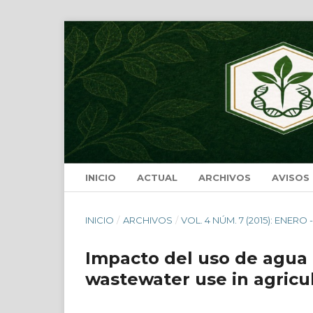
INICIO
ACTUAL
ARCHIVOS
AVISOS
INICIO
/
ARCHIVOS
/
VOL. 4 NÚM. 7 (2015): ENERO 
Impacto del uso de agua r
wastewater use in agricu