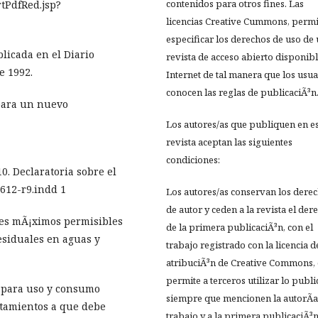
contenidos para otros fines. Las
rtPdfRed.jsp?
licencias Creative Cummons, perm
especificar los derechos de uso de
licada en el Diario
revista de acceso abierto disponib
e 1992.
Internet de tal manera que los usua
conocen las reglas de publicaciÃ³n
s para un nuevo
Los autores/as que publiquen en e
>
revista aceptan las siguientes
condiciones:
0. Declaratoria sobre el
612-r9.indd 1
Los autores/as conservan los dere
de autor y ceden a la revista el der
tes mÃ¡ximos permisibles
de la primera publicaciÃ³n, con el
esiduales en aguas y
trabajo registrado con la licencia d
atribuciÃ³n de Creative Commons,
permite a terceros utilizar lo publ
 para uso y consumo
siempre que mencionen la autorÃ­a
atamientos a que debe
trabajo y a la primera publicaciÃ³