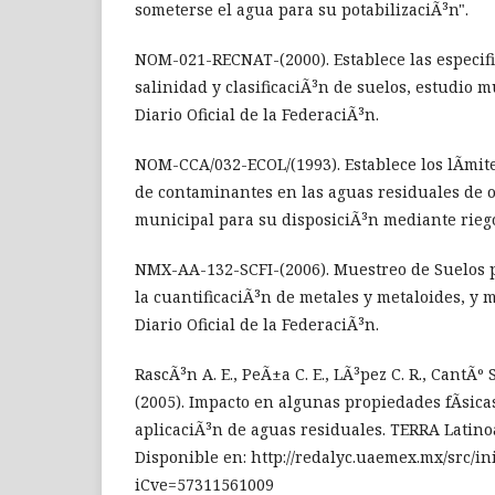
someterse el agua para su potabilizaciÃ³n".
NOM-021-RECNAT-(2000). Establece las especific
salinidad y clasificaciÃ³n de suelos, estudio m
Diario Oficial de la FederaciÃ³n.
NOM-CCA/032-ECOL/(1993). Establece los lÃ­mi
de contaminantes en las aguas residuales de 
municipal para su disposiciÃ³n mediante riego
NMX-AA-132-SCFI-(2006). Muestreo de Suelos pa
la cuantificaciÃ³n de metales y metaloides, y 
Diario Oficial de la FederaciÃ³n.
RascÃ³n A. E., PeÃ±a C. E., LÃ³pez C. R., CantÃº S.
(2005). Impacto en algunas propiedades fÃ­sica
aplicaciÃ³n de aguas residuales. TERRA Latinoa
Disponible en: http://redalyc.uaemex.mx/src/in
iCve=57311561009