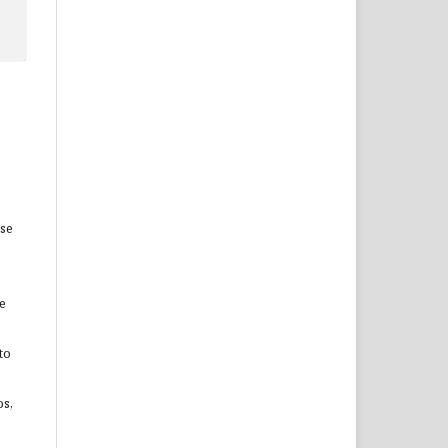
 se
e
to
os,