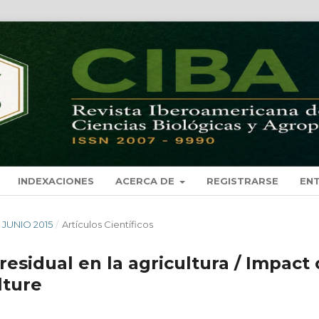
INDEXACIONES
ACERCA DE
REGISTRARSE
EN
- JUNIO 2015
/
Artículos Científicos
esidual en la agricultura / Impact 
lture