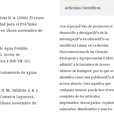
Artículos Científicos
Rivas H. A. (2000). El reuso
idad para el PrÃ³ximo
Con el propÃ³sito de promover el
o en lÃ­nea noviembre de
desarrollo y divulgaciÃ³n de la
investigaciÃ³n en educaciÃ³n en
AmÃ©rica Latina, en La Revista
de Agua Potable,
Iberoamericana de las Ciencias
2. Sector de
Biologicas y Agropecuarias (CIBA)
ica # IDB-TN-521.
adhiriÃ³ a la Iniciativa de Acceso
Abierto de Budapest, por lo que se
. Tratamiento de aguas
identifica como una publicaciÃ³n d
acceso abierto. Esto significa que
cualquier usuario puede leer el tex
s H. M., Valdivia A. R. y
completo de los artÃ­culos,
la Comarca Lagunera,
imprimirlos, descargarlos, copiarl
 lÃ­nea noviembre de
enlazarlos, distribuirlos y usar los