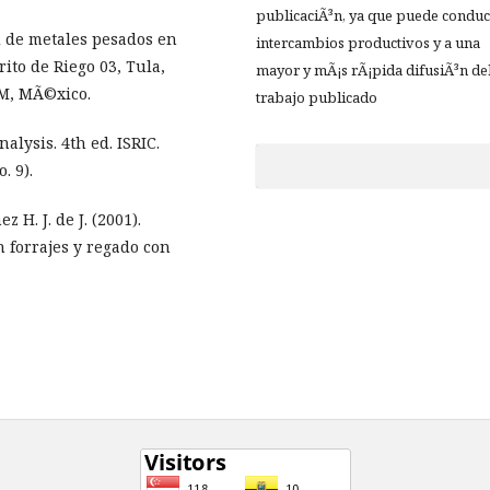
publicaciÃ³n, ya que puede conduc
d de metales pesados en
intercambios productivos y a una
ito de Riego 03, Tula,
mayor y mÃ¡s rÃ¡pida difusiÃ³n de
AM, MÃ©xico.
trabajo publicado
nalysis. 4th ed. ISRIC.
. 9).
ez H. J. de J. (2001).
n forrajes y regado con