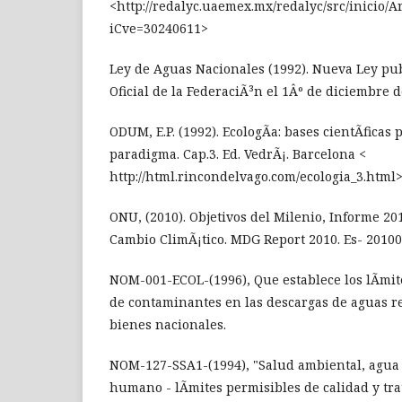
<http://redalyc.uaemex.mx/redalyc/src/inicio/A
iCve=30240611>
Ley de Aguas Nacionales (1992). Nueva Ley pub
Oficial de la FederaciÃ³n el 1Âº de diciembre d
ODUM, E.P. (1992). EcologÃ­a: bases cientÃ­fica
paradigma. Cap.3. Ed. VedrÃ¡. Barcelona <
http://html.rincondelvago.com/ecologia_3.html
ONU, (2010). Objetivos del Milenio, Informe 201
Cambio ClimÃ¡tico. MDG Report 2010. Es- 20100
NOM-001-ECOL-(1996), Que establece los lÃ­mi
de contaminantes en las descargas de aguas r
bienes nacionales.
NOM-127-SSA1-(1994), "Salud ambiental, agua
humano - lÃ­mites permisibles de calidad y tr