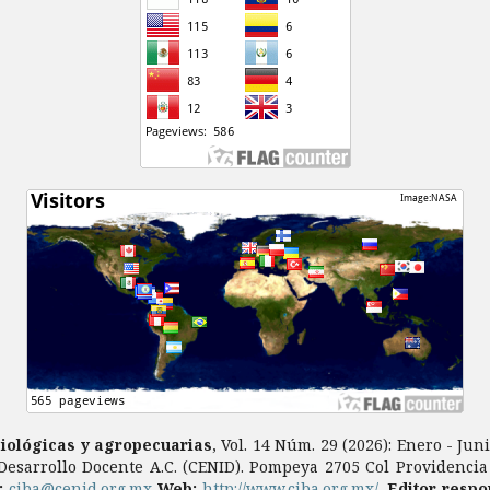
biológicas y agropecuarias
, Vol. 14 Núm. 29 (2026): Enero - Ju
Desarrollo Docente A.C. (CENID). Pompeya 2705 Col Providencia C
a:
ciba@cenid.org.mx
Web:
http://www.ciba.org.mx/
.
Editor respo