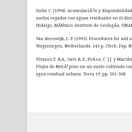
Siebe C. (1994). AcumulaciÃ³n y disponibilida
suelos regados con aguas residuales en el distr
Hidalgo, MÃ©xico. Instituto de GeologÃ­a, UN
Van Reeuwijk, L. P. (1995). Procedures for soil a
Wageningen, Netherlands. 145 p. (Tech. Pap. No
Vivanco E. R.A., Gavi R. F., PeÃ±a, C. J.J. y MartÃ­n
Flujos de NitrÃ³geno en un suelo cultivado co
agua residual urbana. Terra 19: pp. 301-308.