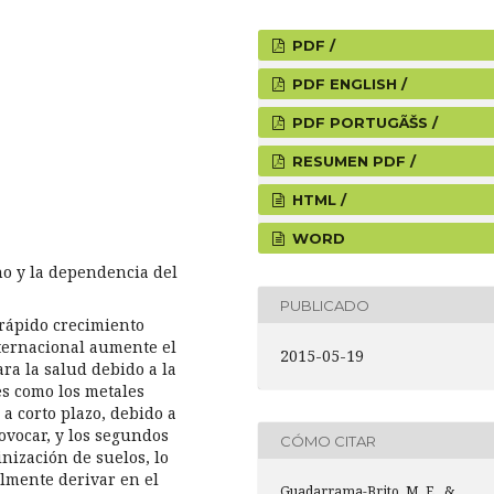
PDF /
PDF ENGLISH /
PDF PORTUGÃŠS /
RESUMEN PDF /
HTML /
WORD
o y la dependencia del
PUBLICADO
 rápido crecimiento
nternacional aumente el
2015-05-19
ara la salud debido a la
s como los metales
a corto plazo, debido a
vocar, y los segundos
CÓMO CITAR
inización de suelos, lo
lmente derivar en el
Guadarrama-Brito, M. E., &