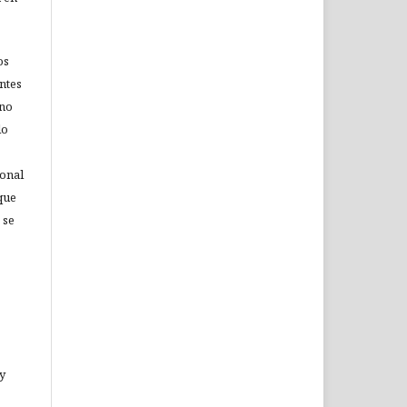
os
ntes
 no
lo
ional
que
 se
 y