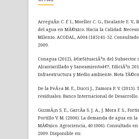
ArreguÃ­n C. F. I., Moeller C. G., Escalante E. V., 
del agua en MÃ©xico. Hacia la Calidad: Neces
Milenio. ACODAL, A004 (185):41-52. Consultad
2009.
Conagua (2012), â€œSituaciÃ³n del Subsector 
Alcantarillado y Saneamientoâ€?, EdiciÃ³n 201
Infraestructura y Medio ambiente. Nota TÃ©cn
De la PeÃ±a M. E., Ducci J., Zamora P. V. (2013)
residuales. Banco Internacional de Desarrollo.
GuzmÃ¡n S. E., GarcÃ­a S. J. A., J. Mora F. S., Forti
Portillo V. M. (2006). La demanda de agua en 
MÃ©xico. Agrociencia, 40 (006). Consultado en
2009. Disponible en: