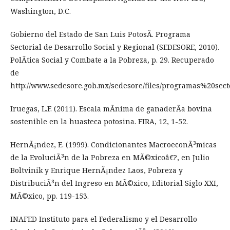
Washington, D.C.
Gobierno del Estado de San Luis PotosÃ­. Programa
Sectorial de Desarrollo Social y Regional (SEDESORE, 2010).
PolÃ­tica Social y Combate a la Pobreza, p. 29. Recuperado
de
http://www.sedesore.gob.mx/sedesore/files/programas%20secto
Iruegas, L.F. (2011). Escala mÃ­nima de ganaderÃ­a bovina
sostenible en la huasteca potosina. FIRA, 12, 1-52.
HernÃ¡ndez, E. (1999). Condicionantes MacroeconÃ³micas
de la EvoluciÃ³n de la Pobreza en MÃ©xicoâ€?, en Julio
Boltvinik y Enrique HernÃ¡ndez Laos, Pobreza y
DistribuciÃ³n del Ingreso en MÃ©xico, Editorial Siglo XXI,
MÃ©xico, pp. 119-153.
INAFED Instituto para el Federalismo y el Desarrollo