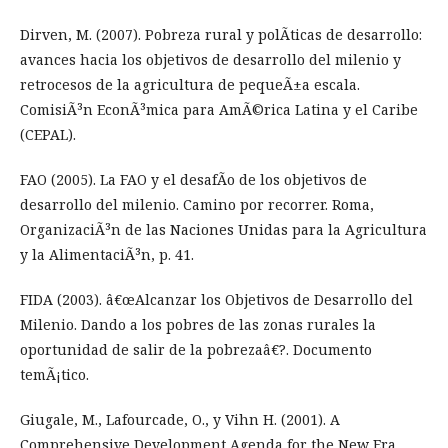
Dirven, M. (2007). Pobreza rural y polÃ­ticas de desarrollo:
avances hacia los objetivos de desarrollo del milenio y
retrocesos de la agricultura de pequeÃ±a escala.
ComisiÃ³n EconÃ³mica para AmÃ©rica Latina y el Caribe
(CEPAL).
FAO (2005). La FAO y el desafÃ­o de los objetivos de
desarrollo del milenio. Camino por recorrer. Roma,
OrganizaciÃ³n de las Naciones Unidas para la Agricultura
y la AlimentaciÃ³n, p. 41.
FIDA (2003). â€œAlcanzar los Objetivos de Desarrollo del
Milenio. Dando a los pobres de las zonas rurales la
oportunidad de salir de la pobrezaâ€?. Documento
temÃ¡tico.
Giugale, M., Lafourcade, O., y Vihn H. (2001). A
Comprehensive Development Agenda for the New Era,