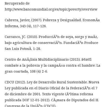
Recuperado de
http://www.bancomundial.org/es/topic/poverty/overview
Cabrera, Javier, (2007). Pobreza y Desigualdad. EconomÃ­a
Informa, 343 (4), 117-126.
Carranco, JC. (2010). ProducciÃ³n de soya, sorgo y maÃ­z,
bajo agricultura de conservaciÃ³n. FundaciÃ³n Produce
San Luis PotosÃ­. 1-28.
Centro de AnÃ¡lisis Multidisciplinario (2013). â€œEl
combate a la pobreza y la campaÃ±a contra el hambre: La
gran coartada, 108 (4) 2-6.
CDCU (2012). Ley de Desarrollo Rural Sustentable. Nueva
Ley publicada en el Diario Oficial de la FederaciÃ³n el 7
de diciembre de 2001. Texto vigente (Ãºltima reforma
publicada DOF 12-01-2012). CÃ¡mara de Diputados del H.
Congreso de la UniÃ³n (CDCU).