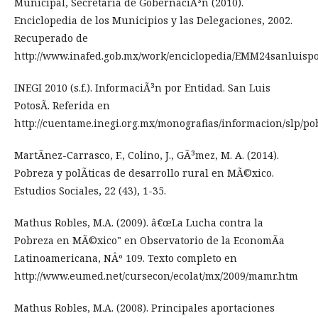
Municipal, Secretaria de GobernaciÃ³n (2010).
Enciclopedia de los Municipios y las Delegaciones, 2002.
Recuperado de
http://www.inafed.gob.mx/work/enciclopedia/EMM24sanluispo
INEGI 2010 (s.f.). InformaciÃ³n por Entidad. San Luis
PotosÃ­. Referida en
http://cuentame.inegi.org.mx/monografias/informacion/slp/po
MartÃ­nez-Carrasco, F., Colino, J., GÃ³mez, M. A. (2014).
Pobreza y polÃ­ticas de desarrollo rural en MÃ©xico.
Estudios Sociales, 22 (43), 1-35.
Mathus Robles, M.A. (2009). â€œLa Lucha contra la
Pobreza en MÃ©xico" en Observatorio de la EconomÃ­a
Latinoamericana, NÂº 109. Texto completo en
http://www.eumed.net/cursecon/ecolat/mx/2009/mamr.htm
Mathus Robles, M.A. (2008). Principales aportaciones