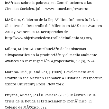
teÃ³ricas sobre la pobreza, en Contribuciones a las
Ciencias Sociales, julio. www.eumed.net/rev/cccss
MÃ©xico, Gobierno de la RepÃºblica, Informes (s.f.) Los
Objetivos de Desarrollo del Milenio en MÃ©xico: Avances
2010 y Avances 2013. Recuperados de
http://www.objetivosdedesarrollodelmilenio.org.mx/
Milera, M. (2013). ContribuciÃ³n de los sistemas
silvopastoriles en la producciÃ³n y el medio ambiente.
Avances en InvestigaciÃ³n Agropecuaria, 17 (3), 7-24.
Moreno-Brid, JC. and Ros, J. (2009). Development and
Growth in the Mexican Economy: A Historical Perspective,
Oxford University Press, New York.
Puyana, Alicia y JosÃ© Romero (2009). MÃ©xico. De la
Crisis de la Deuda al Estancamiento EconÃ³mico, El
Colegio de MÃ©xico, 392.