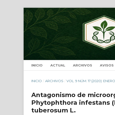
INICIO
ACTUAL
ARCHIVOS
AVISOS
INICIO
/
ARCHIVOS
/
VOL. 9 NÚM. 17 (2020): ENER
Antagonismo de microorg
Phytophthora infestans (
tuberosum L.