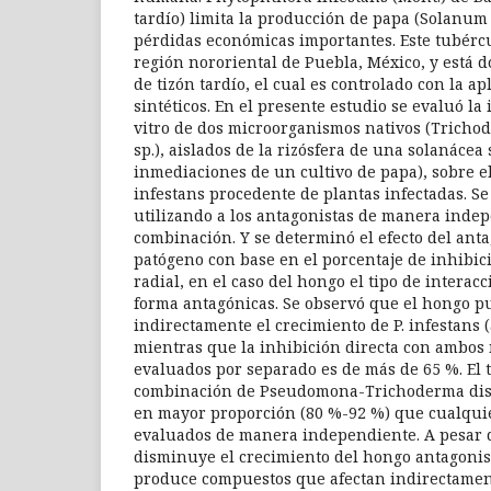
tardío) limita la producción de papa (Solanum
pérdidas económicas importantes. Este tubérc
región nororiental de Puebla, México, y está 
de tizón tardío, el cual es controlado con la a
sintéticos. En el presente estudio se evaluó la
vitro de dos microorganismos nativos (Trich
sp.), aislados de la rizósfera de una solanácea 
inmediaciones de un cultivo de papa), sobre el
infestans procedente de plantas infectadas. S
utilizando a los antagonistas de manera inde
combinación. Y se determinó el efecto del anta
patógeno con base en el porcentaje de inhibic
radial, en el caso del hongo el tipo de interacc
forma antagónicas. Se observó que el hongo p
indirectamente el crecimiento de P. infestans 
mientras que la inhibición directa con ambo
evaluados por separado es de más de 65 %. El t
combinación de Pseudomona-Trichoderma dis
en mayor proporción (80 %-92 %) que cualquie
evaluados de manera independiente. A pesar d
disminuye el crecimiento del hongo antagonis
produce compuestos que afectan indirectamente