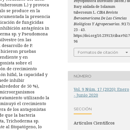
Phytophthora infestans (Mont.) d
 tuberosum L.) y provoca
Bary aislada de Solanum
ulo se produce en la
tuberosum L.
CIBA Revista
documentada la presencia
Iberoamericana De Las Ciencias
plicación de fungicidas
Biológicas Y Agropecuarias
,
9
(17)
 inhibición antagónica in
23 - 43.
oderma sp. y Pseudomona
https://doi.org/10.23913/ciba.v9i17
silvestre (en las
96
 desarrollo de P.
e hicieron pruebas
Formatos de citación
pendiente y en
gonista sobre el
ión de crecimiento
ión hifal, la capacidad y
NÚMERO
uede inhibir
(alrededor de 50 %),
Vol. 9 Núm. 17 (2020): Enero
s microorganismos
- Junio 2020
ratamiento utilizando la
minuyó el crecimiento
SECCIÓN
ra de los antagonistas
e que la bacteria
ta, Trichoderma sp.
Artículos Científicos
 al fitopatógeno, lo