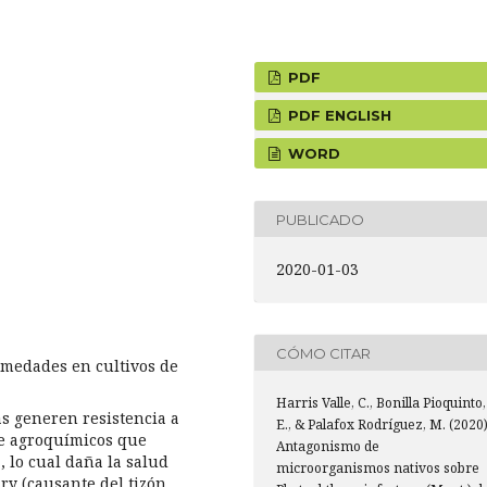
PDF
PDF ENGLISH
WORD
PUBLICADO
2020-01-03
CÓMO CITAR
rmedades en cultivos de
Harris Valle, C., Bonilla Pioquinto,
s generen resistencia a
E., & Palafox Rodríguez, M. (2020)
de agroquímicos que
Antagonismo de
 lo cual daña la salud
microorganismos nativos sobre
ry (causante del tizón