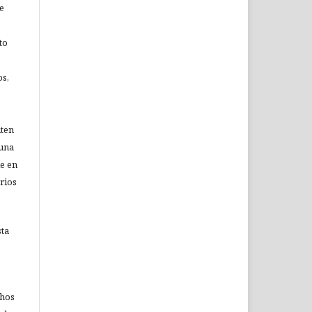
e
to
os,
iten
 una
le en
rios
.
sta
chos