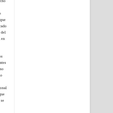
echo
e
 que
icado
 del
n en
os
ntes
 no
lo
ional
que
 se