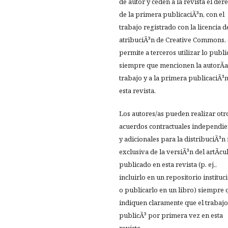
de autor y ceden a la revista el der
de la primera publicaciÃ³n, con el
trabajo registrado con la licencia d
atribuciÃ³n de Creative Commons,
permite a terceros utilizar lo publ
siempre que mencionen la autorÃ­a
trabajo y a la primera publicaciÃ³
esta revista.
Los autores/as pueden realizar otr
acuerdos contractuales independie
y adicionales para la distribuciÃ³n
exclusiva de la versiÃ³n del artÃ­cu
publicado en esta revista (p. ej.,
incluirlo en un repositorio instituc
o publicarlo en un libro) siempre 
indiquen claramente que el trabajo
publicÃ³ por primera vez en esta