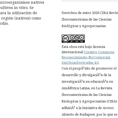
 microorganismos nativos
ltivos in vitro. Se
ra la utilización de
Derechos de autor 2020 CIBA Revis
 región (nativos) como
Iberoamericana de las Ciencias
rdío.
Biológicas y Agropecuarias
Esta obra está bajo licencia
internacional
Creative Commons
Reconocimiento-NoComercial-
SinObrasDerivadas 4.0
.
Con el propÃ³sito de promover el
desarrollo y divulgaciÃ³n de la
investigaciÃ³n en educaciÃ³n en
AmÃ©rica Latina, en La Revista
Iberoamericana de las Ciencias
Biologicas y Agropecuarias (CIBA)
adhiriÃ³ a la Iniciativa de Acceso
Abierto de Budapest, por lo que se