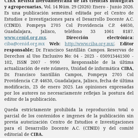
CIBA Revista iberoamericana de las ciencias biológicas
y agropecuarias
, Vol. 14 Núm. 29 (2026): Enero - Junio 2026.
Es una publicación semestral editada por el Centro de
Estudios e Investigaciones para el Desarrollo Docente A.C.
(CENID). Pompeya 2705 Col Providencia C.P. 44630,
Guadalajara, Jalisco, teléfono 33 1061 8187.
www.cenid.org.mx
.
Dirección electrónica:
ciba@cenid.org.mx
Web:
http://www.ciba.org.mx/
.
Editor
responsable;
Dr. Francisco Santillán Campos. Reservas de
Derechos al Uso Exclusivo No: 04 - 2023 - 030913441500 -
102, ISSN 2007 - 9990 Responsable de la última
actualización de este número, Unidad de informática
CIBA
,
Dr. Francisco Santillán Campos, Pompeya 2705 Col
Providencia C.P. 44630, Guadalajara, Jalisco, fecha de última
modificacin, 23 de enero 2025. Las opiniones expresadas
por los autores no necesariamente reflejan la postura del
editor de la publicación.
Queda estrictamente prohibida la reproducción total o
parcial de los contenidos e imgenes de la publicación sin
previa autorización Centro de Estudios e Investigaciones
para el Desarrollo Docente A.C. (CENID) y del comité
editorial de
CIBA.