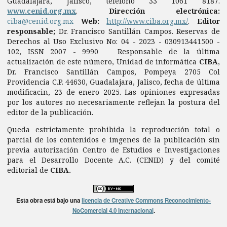
Guadalajara, Jalisco, teléfono 33 1061 8187.
www.cenid.org.mx
.
Dirección electrónica:
ciba@cenid.org.mx
Web:
http://www.ciba.org.mx/
.
Editor
responsable;
Dr. Francisco Santillán Campos. Reservas de
Derechos al Uso Exclusivo No: 04 - 2023 - 030913441500 -
102, ISSN 2007 - 9990 Responsable de la última
actualización de este número, Unidad de informática
CIBA
,
Dr. Francisco Santillán Campos, Pompeya 2705 Col
Providencia C.P. 44630, Guadalajara, Jalisco, fecha de última
modificacin, 23 de enero 2025. Las opiniones expresadas
por los autores no necesariamente reflejan la postura del
editor de la publicación.
Queda estrictamente prohibida la reproducción total o
parcial de los contenidos e imgenes de la publicación sin
previa autorización Centro de Estudios e Investigaciones
para el Desarrollo Docente A.C. (CENID) y del comité
editorial de
CIBA.
Esta obra está bajo una
licencia de Creative Commons Reconocimiento-
NoComercial 4.0 Internacional
.