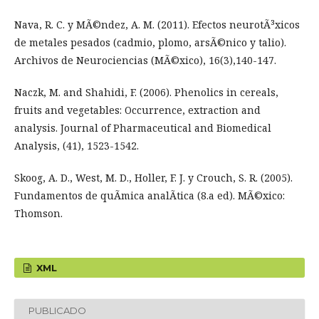
Nava, R. C. y MÃ©ndez, A. M. (2011). Efectos neurotÃ³xicos
de metales pesados (cadmio, plomo, arsÃ©nico y talio).
Archivos de Neurociencias (MÃ©xico), 16(3),140-147.
Naczk, M. and Shahidi, F. (2006). Phenolics in cereals,
fruits and vegetables: Occurrence, extraction and
analysis. Journal of Pharmaceutical and Biomedical
Analysis, (41), 1523-1542.
Skoog, A. D., West, M. D., Holler, F. J. y Crouch, S. R. (2005).
Fundamentos de quÃ­mica analÃ­tica (8.a ed). MÃ©xico:
Thomson.
XML
PUBLICADO