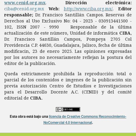
www.cenid.org.mx
.
Dirección electrónica:
ciba@cenid.org.mx
Web:
http://www.ciba.org.mx/
.
Editor
responsable;
Dr. Francisco Santillán Campos. Reservas de
Derechos al Uso Exclusivo No: 04 - 2023 - 030913441500 -
102, ISSN 2007 - 9990 Responsable de la última
actualización de este número, Unidad de informática
CIBA
,
Dr. Francisco Santillán Campos, Pompeya 2705 Col
Providencia C.P. 44630, Guadalajara, Jalisco, fecha de última
modificacin, 23 de enero 2025. Las opiniones expresadas
por los autores no necesariamente reflejan la postura del
editor de la publicación.
Queda estrictamente prohibida la reproducción total o
parcial de los contenidos e imgenes de la publicación sin
previa autorización Centro de Estudios e Investigaciones
para el Desarrollo Docente A.C. (CENID) y del comité
editorial de
CIBA.
Esta obra está bajo una
licencia de Creative Commons Reconocimiento-
NoComercial 4.0 Internacional
.