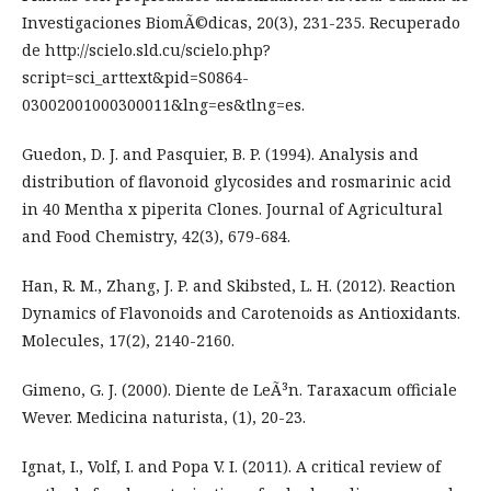
Investigaciones BiomÃ©dicas, 20(3), 231-235. Recuperado
de http://scielo.sld.cu/scielo.php?
script=sci_arttext&pid=S0864-
03002001000300011&lng=es&tlng=es.
Guedon, D. J. and Pasquier, B. P. (1994). Analysis and
distribution of flavonoid glycosides and rosmarinic acid
in 40 Mentha x piperita Clones. Journal of Agricultural
and Food Chemistry, 42(3), 679-684.
Han, R. M., Zhang, J. P. and Skibsted, L. H. (2012). Reaction
Dynamics of Flavonoids and Carotenoids as Antioxidants.
Molecules, 17(2), 2140-2160.
Gimeno, G. J. (2000). Diente de LeÃ³n. Taraxacum officiale
Wever. Medicina naturista, (1), 20-23.
Ignat, I., Volf, I. and Popa V. I. (2011). A critical review of