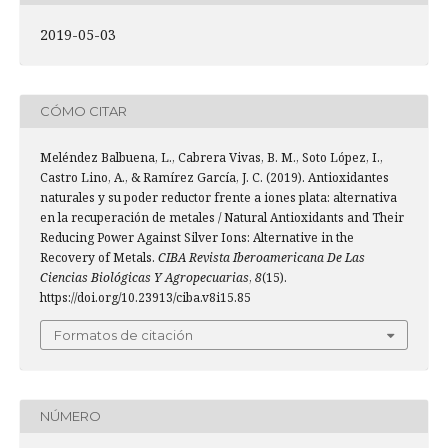
2019-05-03
CÓMO CITAR
Meléndez Balbuena, L., Cabrera Vivas, B. M., Soto López, I.,
Castro Lino, A., & Ramírez García, J. C. (2019). Antioxidantes
naturales y su poder reductor frente a iones plata: alternativa
en la recuperación de metales / Natural Antioxidants and Their
Reducing Power Against Silver Ions: Alternative in the
Recovery of Metals.
CIBA Revista Iberoamericana De Las
Ciencias Biológicas Y Agropecuarias
,
8
(15).
https://doi.org/10.23913/ciba.v8i15.85
Formatos de citación
NÚMERO