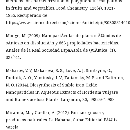
methods for characterization of polyphenolic compounds
in fruits and vegetables. Food Chemistry, 126(4), 1821-
1835. Recuperado de
https://www.sciencedirect.com/science/article/pii/S030881461
Monge, M. (2009). NanopartÃ­culas de plata: mÃ©todos de
sÃ­ntesis en disoluciÃ³n y 663 propiedades bactericidas.
Anales de la Real Sociedad EspaÃ±ola de QuÃ­mica, (1),
33âˆ’41.
Makarov, V. V, Makarova, S. S., Love, A. J, Sinitsyna, O.,
Dudnik, A. O., Yaminsky, I. V., Taliansky, M. E. and Kalinina,
N. O. (2014). Biosynthesis of Stable Iron Oxide
Nanoparticles in Aqueous Extracts of Hordeum vulgare
and Rumex acetosa Plants. Langmuir, 30, 5982â€“5988.
Miranda, M. y Cuellar, A. (2012). Farmacognosia y
productos naturales. La Habana, Cuba: Editorial FÃ©lix
Varela.