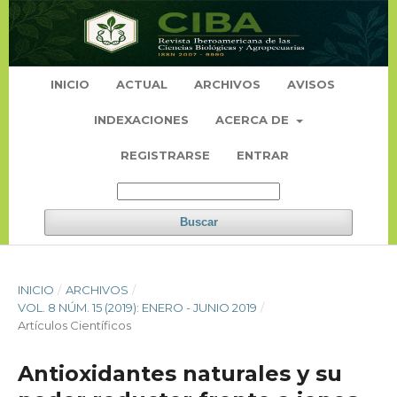
INICIO
ACTUAL
ARCHIVOS
AVISOS
INDEXACIONES
ACERCA DE
REGISTRARSE
ENTRAR
Buscar
INICIO
/
ARCHIVOS
/
VOL. 8 NÚM. 15 (2019): ENERO - JUNIO 2019
/
Artículos Científicos
Antioxidantes naturales y su