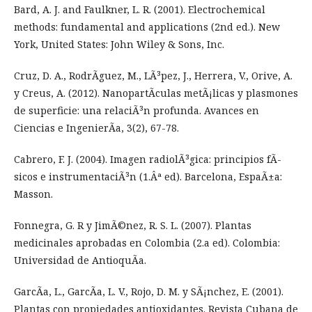
Bard, A. J. and Faulkner, L. R. (2001). Electrochemical
methods: fundamental and applications (2nd ed.). New
York, United States: John Wiley & Sons, Inc.
Cruz, D. A., RodrÃ­guez, M., LÃ³pez, J., Herrera, V., Orive, A.
y Creus, A. (2012). NanopartÃ­culas metÃ¡licas y plasmones
de superficie: una relaciÃ³n profunda. Avances en
Ciencias e IngenierÃ­a, 3(2), 67-78.
Cabrero, F. J. (2004). Imagen radiolÃ³gica: principios fÃ­
sicos e instrumentaciÃ³n (1.Âª ed). Barcelona, EspaÃ±a:
Masson.
Fonnegra, G. R y JimÃ©nez, R. S. L. (2007). Plantas
medicinales aprobadas en Colombia (2.a ed). Colombia:
Universidad de AntioquÃ­a.
GarcÃ­a, L., GarcÃ­a, L. V., Rojo, D. M. y SÃ¡nchez, E. (2001).
Plantas con propiedades antioxidantes. Revista Cubana de