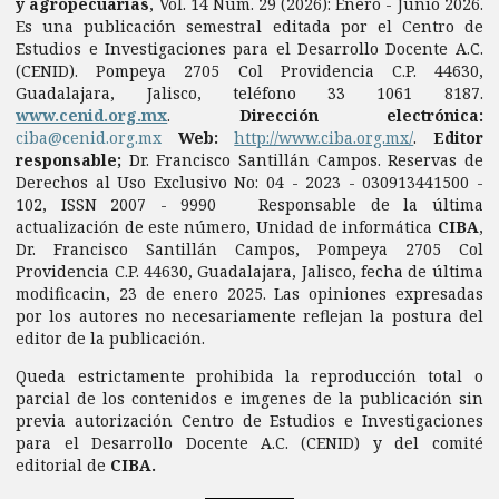
y agropecuarias
, Vol. 14 Núm. 29 (2026): Enero - Junio 2026.
Es una publicación semestral editada por el Centro de
Estudios e Investigaciones para el Desarrollo Docente A.C.
(CENID). Pompeya 2705 Col Providencia C.P. 44630,
Guadalajara, Jalisco, teléfono 33 1061 8187.
www.cenid.org.mx
.
Dirección electrónica:
ciba@cenid.org.mx
Web:
http://www.ciba.org.mx/
.
Editor
responsable;
Dr. Francisco Santillán Campos. Reservas de
Derechos al Uso Exclusivo No: 04 - 2023 - 030913441500 -
102, ISSN 2007 - 9990 Responsable de la última
actualización de este número, Unidad de informática
CIBA
,
Dr. Francisco Santillán Campos, Pompeya 2705 Col
Providencia C.P. 44630, Guadalajara, Jalisco, fecha de última
modificacin, 23 de enero 2025. Las opiniones expresadas
por los autores no necesariamente reflejan la postura del
editor de la publicación.
Queda estrictamente prohibida la reproducción total o
parcial de los contenidos e imgenes de la publicación sin
previa autorización Centro de Estudios e Investigaciones
para el Desarrollo Docente A.C. (CENID) y del comité
editorial de
CIBA.