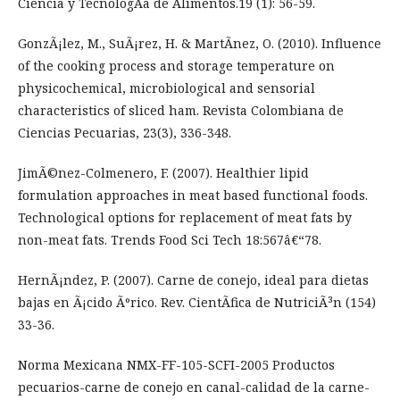
Ciencia y TecnologÃ­a de Alimentos.19 (1): 56-59.
GonzÃ¡lez, M., SuÃ¡rez, H. & MartÃ­nez, O. (2010). Influence
of the cooking process and storage temperature on
physicochemical, microbiological and sensorial
characteristics of sliced ham. Revista Colombiana de
Ciencias Pecuarias, 23(3), 336-348.
JimÃ©nez-Colmenero, F. (2007). Healthier lipid
formulation approaches in meat based functional foods.
Technological options for replacement of meat fats by
non-meat fats. Trends Food Sci Tech 18:567â€“78.
HernÃ¡ndez, P. (2007). Carne de conejo, ideal para dietas
bajas en Ã¡cido Ãºrico. Rev. CientÃ­fica de NutriciÃ³n (154)
33-36.
Norma Mexicana NMX-FF-105-SCFI-2005 Productos
pecuarios-carne de conejo en canal-calidad de la carne-