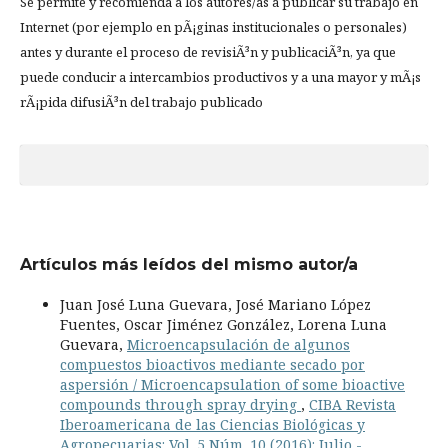
Se permite y recomienda a los autores/as a publicar su trabajo en
Internet (por ejemplo en pÃ¡ginas institucionales o personales)
antes y durante el proceso de revisiÃ³n y publicaciÃ³n, ya que
puede conducir a intercambios productivos y a una mayor y mÃ¡s
rÃ¡pida difusiÃ³n del trabajo publicado
Artículos más leídos del mismo autor/a
Juan José Luna Guevara, José Mariano López
Fuentes, Oscar Jiménez González, Lorena Luna
Guevara,
Microencapsulación de algunos
compuestos bioactivos mediante secado por
aspersión / Microencapsulation of some bioactive
compounds through spray drying
,
CIBA Revista
Iberoamericana de las Ciencias Biológicas y
Agropecuarias: Vol. 5 Núm. 10 (2016): Julio -