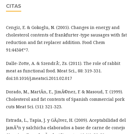
CITAS
Cengiz, E. & Gokoglu, N. (2005). Changes in energy and
cholesterol contents of frankfurter-type sausages with fat
reduction and fat replacer addition. Food Chem
91:443â€“7.
Dalle-Zotte, A. & SzendrÅ‘, Zs. (2011). The role of rabbit
meat as functional food. Meat Sci., 88: 319-331.
doi:10.1016/j.meatsci.2011.02.017
Dorado, M., MartÃ­n, E., JimÃ©nez, F. & Masoud, T. (1999).
Cholesterol and fat contents of Spanish commercial pork
cuts Meat Sci. (51): 321-323.
Estrada, L., Tapia, J. y GÃ¡lvez, H. (2009). Aceptabilidad del
jamÃ³n y salchicha elaborados a base de carne de conejo