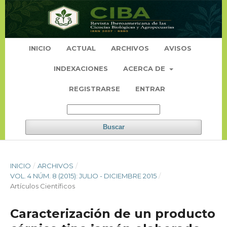
INICIO
ACTUAL
ARCHIVOS
AVISOS
INDEXACIONES
ACERCA DE
REGISTRARSE
ENTRAR
Buscar
INICIO
/
ARCHIVOS
/
VOL. 4 NÚM. 8 (2015): JULIO - DICIEMBRE 2015
/
Artículos Científicos
Caracterización de un producto